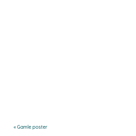
flere virksomheder...
I den moderne transport- og
logistikbranche er rettidige leveringer ikke
en luksus; de er en selvfølge. Uventede
forstyrrelser, afbrydelser...
« Gamle poster